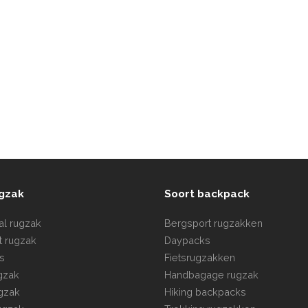
ugzak
Soort backpack
tal rugzak
Bergsport rugzakken
t rugzak
Daypacks
s
Fietsrugzakken
ugzak
Handbagage rugzak
gzak
Hiking backpacks