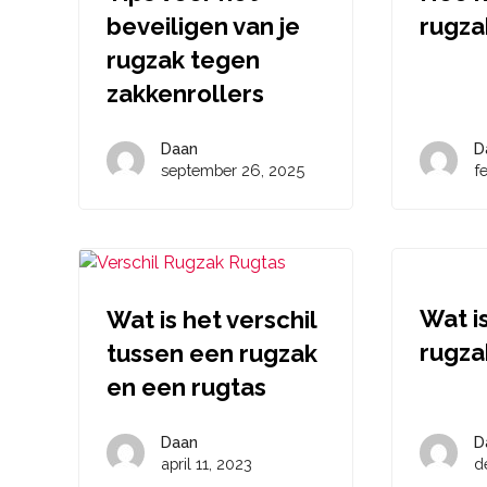
beveiligen van je
rugza
rugzak tegen
zakkenrollers
Daan
D
september 26, 2025
f
Wat i
Wat is het verschil
rugza
tussen een rugzak
en een rugtas
Daan
D
april 11, 2023
d