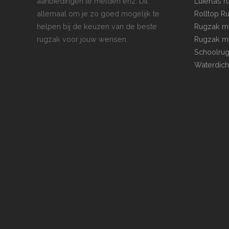
aanbiedingen te melden enz. Dit
Luiertas 
allemaal om je zo goed mogelijk te
Rolltop R
helpen bij de keuzen van de beste
Rugzak me
rugzak voor jouw wensen.
Rugzak me
Schoolru
Waterdich