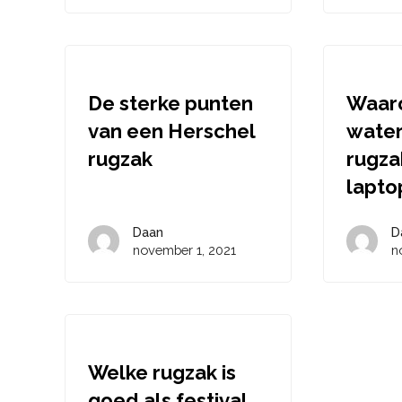
De sterke punten
Waar
van een Herschel
water
rugzak
rugza
lapto
Daan
D
november 1, 2021
n
Welke rugzak is
goed als festival