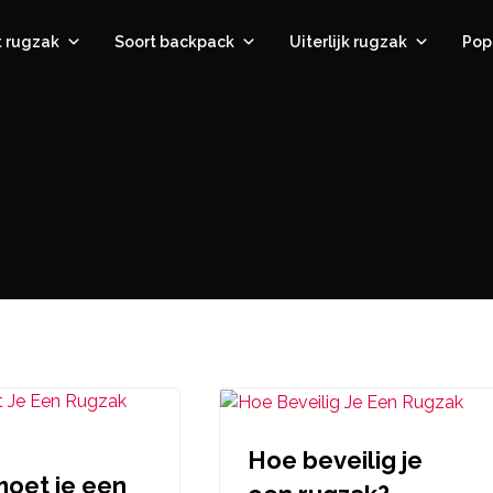
t rugzak
Soort backpack
Uiterlijk rugzak
Pop
Hoe beveilig je
oet je een