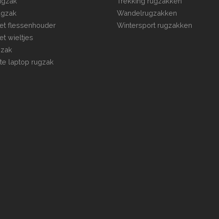
rugzak
Trekking rugzakken
ugzak
Wandelrugzakken
t flessenhouder
Wintersport rugzakken
t wieltjes
gzak
te laptop rugzak