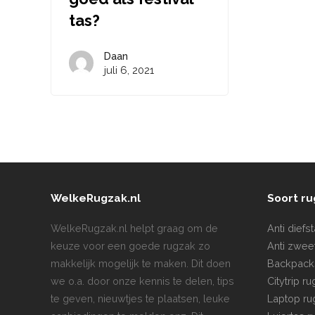
tas?
Daan
juli 6, 2021
WelkeRugzak.nl
Soort r
WelkeRugzak.nl helpt graag om de
Anti diefs
keuze voor een goede rugzak zo
Anti zwee
makkelijk mogelijk te maken. Dit doen
Backpack
we o.a. door onze kennis te delen, tips
Citytrip r
te geven, nieuwtjes te plaatsen, leuke
Laptop ru