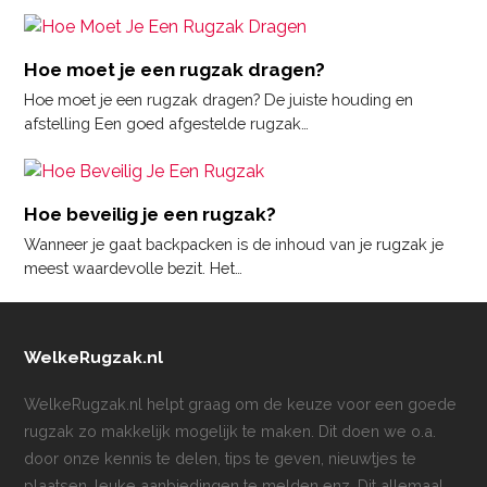
Hoe moet je een rugzak dragen?
Hoe moet je een rugzak dragen? De juiste houding en
afstelling Een goed afgestelde rugzak…
Hoe beveilig je een rugzak?
Wanneer je gaat backpacken is de inhoud van je rugzak je
meest waardevolle bezit. Het…
WelkeRugzak.nl
WelkeRugzak.nl helpt graag om de keuze voor een goede
rugzak zo makkelijk mogelijk te maken. Dit doen we o.a.
door onze kennis te delen, tips te geven, nieuwtjes te
plaatsen, leuke aanbiedingen te melden enz. Dit allemaal