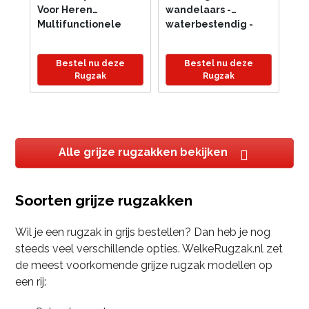
Voor Heren
wandelaars -
Multifunctionele
waterbestendig -
Rugzak Met Grote
stevig - comfortabel
Capaciteit Voor
- lichtgewicht - 30L -
Bestel nu deze
Bestel nu deze
Reizen Sport
multifunctioneel -
Rugzak
Rugzak
Camping Telefoon
meerdere
Oplaadtas Met
compartimenten -
Oortelefoonopening
grote...
Alle grijze rugzakken bekijken
Soorten grijze rugzakken
Wil je een rugzak in grijs bestellen? Dan heb je nog
steeds veel verschillende opties. WelkeRugzak.nl zet
de meest voorkomende grijze rugzak modellen op
een rij: