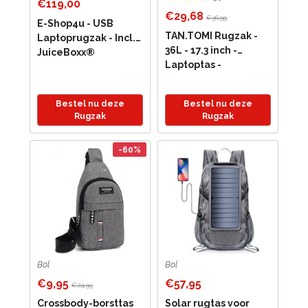
€119,00
€29,68
€36,99
E-Shop4u - USB
TAN.TOMI Rugzak -
Laptoprugzak - Incl.
36L - 17.3 inch -
JuiceBoxx®
Laptoptas -
Powerbank - Anti-
Schooltas - Heren en
diefstal TSA-slot-
Dames - Jongens en
Waterdicht - Grote
Bestel nu deze
Bestel nu deze
Meisjes - USB
Capaciteit - Grijs -
Rugzak
Rugzak
Oplaadpoort -
USB Oplaadfunctie
Waterafstotend -
-60%
Grote Capaciteit -...
Bol
Bol
€9,95
€57,95
€24,99
Crossbody-borsttas
Solar rugtas voor