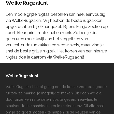
WelkeRugzak.nl
Een mooie grijze rugtas bestellen kan heel eenvoudig
via WelkeRugzak.nl. Wij hebben de beste rugzakken
opgezocht en bij elkaar gezet. Bij ons kun je zoeken op
soort, kleur, print, materiaal en merk. Zo ben je dus
geen uren meer kwijt aan het vergelijken van
verschillende rugzakken en webwinkels, maar vind je
snel de beste grijze rugzak. Het kopen van een nieuwe
rugtas doe je daarom via WelkeRugzak.nl!
WelkeRugzak.nl
WelkeRugzak.nl helpt graag om de keuze voor een goede
rugzak zo makkelijk mogelijk te maken. Dit doen we o.a.
door onze kennis te delen, tips te geven, nieuwtjes te
plaatsen, leuke aanbiedingen te melden enz. Dit allemaal
om je zo goed mogelijk te helpen bij de keuzen van de