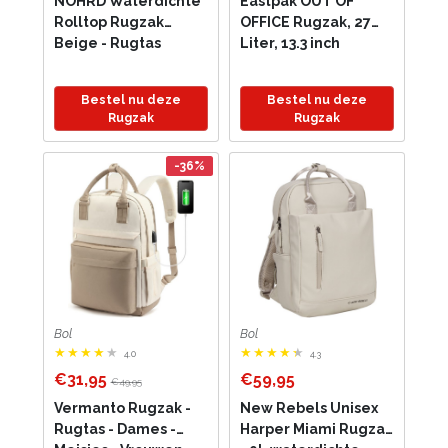
NOHRD Waterdichte
Eastpak OUT OF
Rolltop Rugzak
OFFICE Rugzak, 27
Beige - Rugtas
Liter, 13.3 inch
Heren & Dames -
laptopvak - Black
Waterdicht - Rugtas
Bestel nu deze
Bestel nu deze
met Laptopvak -
Rugzak
Rugzak
Waterproof Rugzak
Laptop - Rugzakken
-36%
Bol
Bol
4.0
4.3
€31,95
€59,95
€49,95
Vermanto Rugzak -
New Rebels Unisex
Rugtas - Dames -
Harper Miami Rugzak