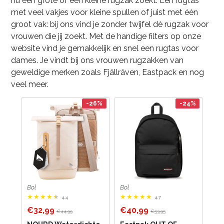
nu een grote of een kleine rugzak zoekt. Een rugtas
met veel vakjes voor kleine spullen of juist met één
groot vak: bij ons vind je zonder twijfel dé rugzak voor
vrouwen die jij zoekt. Met de handige filters op onze
website vind je gemakkelijk en snel een rugtas voor
dames. Je vindt bij ons vrouwen rugzakken van
geweldige merken zoals Fjällräven, Eastpack en nog
veel meer.
-26%
-24%
Bol
Bol
4.4
4.7
€32,99
€40,99
€44,99
€53,95