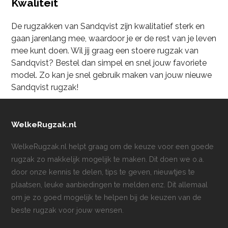
Kwaliteit
De rugzakken van Sandqvist zijn kwalitatief sterk en
gaan jarenlang mee, waardoor je er de rest van je leven
mee kunt doen. Wil jij graag een stoere rugzak van
Sandqvist? Bestel dan simpel en snel jouw favoriete
model. Zo kan je snel gebruik maken van jouw nieuwe
Sandqvist rugzak!
WelkeRugzak.nl
WelkeRugzak.nl helpt graag om de keuze voor een goede
rugzak zo makkelijk mogelijk te maken. Dit doen we o.a.
door onze kennis te delen, tips te geven, nieuwtjes te
plaatsen, leuke aanbiedingen te melden enz. Dit allemaal
om je zo goed mogelijk te helpen bij de keuzen van de
beste rugzak voor jouw wensen.