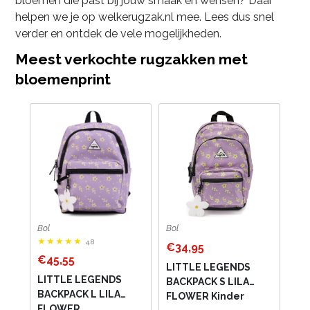
bloemen die past bij jouw smaak en wensen? Daar
helpen we je op welkerugzak.nl mee. Lees dus snel
verder en ontdek de vele mogelijkheden.
Meest verkochte rugzakken met
bloemenprint
Bol
Bol
4.8
€34,95
€45,55
LITTLE LEGENDS
LITTLE LEGENDS
BACKPACK S LILA
BACKPACK L LILA
FLOWER Kinder
FLOWER