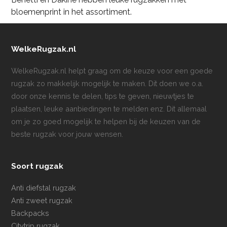
bloemenprint in het assortiment.
WelkeRugzak.nl
WelkeRugzak.nl helpt graag om de keuze voor een goede
rugzak zo makkelijk mogelijk te maken. Dit doen we o.a.
door onze kennis te delen, tips te geven, nieuwtjes te
plaatsen, leuke aanbiedingen te melden enz. Dit allemaal
om je zo goed mogelijk te helpen bij de keuzen van de
beste rugzak voor jouw wensen.
Soort rugzak
Anti diefstal rugzak
Anti zweet rugzak
Backpacks
Citytrip rugzak