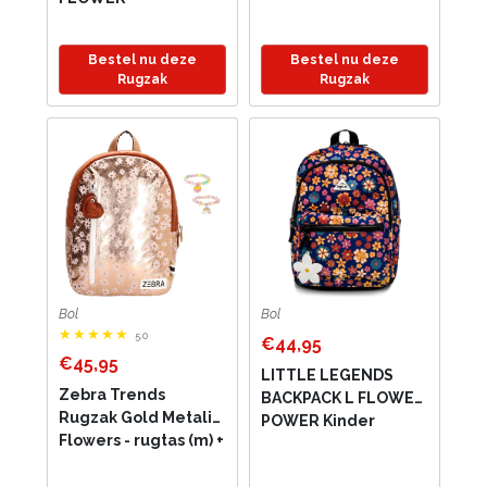
Rugzak / Schooltas
kinderen Meisje
rugtas school met
Bestel nu deze
Bestel nu deze
print - Lila - One Size
Rugzak
Rugzak
- (6151202744781)
Bol
Bol
5.0
€44,95
€45,95
LITTLE LEGENDS
Zebra Trends
BACKPACK L FLOWER
Rugzak Gold Metalic
POWER Kinder
Flowers - rugtas (m) +
Rugzak / Schooltas
armbandje
kinderen rugtas