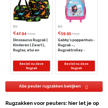
Bol
Bol
€42,94
€59,95
€44,94
€79,95
Dinosaurus Rugzak |
Gabby's poppenhuis -
Kinderen | Zwart |
Rugzak -
Rugtas, etui en
Rugzaktrolley -
lunchtas met mooie
trolley - 40 cm - 2
3D geprinte details |
vakken - Grote
Bestel nu deze
Bestel nu deze
3-delige set jongens
rugzak - a4 map
Rugzak
Rugzak
schooltassen | grote
formaat
schooltas | 20 liter
Alle peuter rugzakken bekijken
Rugzakken voor peuters: hier let je op