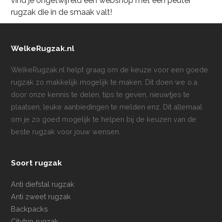
vind je ongetwijfeld een webshop met een peuter
rugzak die in de smaak valt!
WelkeRugzak.nl
WelkeRugzak.nl helpt graag om de keuze voor een goede
rugzak zo makkelijk mogelijk te maken. Dit doen we o.a.
door onze kennis te delen, tips te geven, nieuwtjes te
plaatsen, leuke aanbiedingen te melden enz. Dit allemaal
om je zo goed mogelijk te helpen bij de keuzen van de
beste rugzak voor jouw wensen.
Soort rugzak
Anti diefstal rugzak
Anti zweet rugzak
Backpacks
Citytrip rugzak