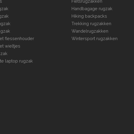
s
Fietsrugzakken
ugzak
Handbagage rugzak
gzak
Hiking backpacks
rugzak
Trekking rugzakken
ugzak
Wandelrugzakken
t flessenhouder
Wintersport rugzakken
t wieltjes
gzak
te laptop rugzak