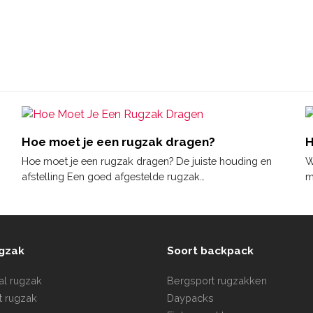
Hoe moet je een rugzak dragen?
H
Hoe moet je een rugzak dragen? De juiste houding en
W
afstelling Een goed afgestelde rugzak…
m
ugzak
Soort backpack
tal rugzak
Bergsport rugzakken
t rugzak
Daypacks