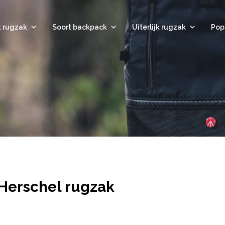
t rugzak
Soort backpack
Uiterlijk rugzak
Pop
 Herschel rugzak