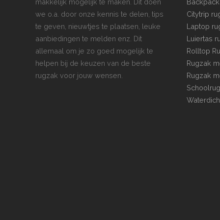
makkelijk mogelijk te maken. Dit doen
Backpack
we o.a. door onze kennis te delen, tips
Citytrip r
te geven, nieuwtjes te plaatsen, leuke
Laptop ru
aanbiedingen te melden enz. Dit
Luiertas 
allemaal om je zo goed mogelijk te
Rolltop R
helpen bij de keuzen van de beste
Rugzak me
rugzak voor jouw wensen.
Rugzak me
Schoolru
Waterdich