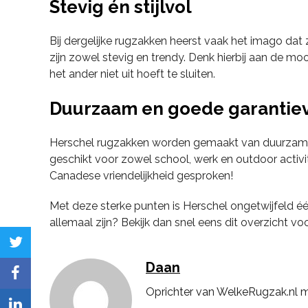
Stevig én stijlvol
Bij dergelijke rugzakken heerst vaak het imago dat ze
zijn zowel stevig en trendy. Denk hierbij aan de m
het ander niet uit hoeft te sluiten.
Duurzaam en goede garanti
Herschel rugzakken worden gemaakt van duurzame e
geschikt voor zowel school, werk en outdoor activi
Canadese vriendelijkheid gesproken!
Met deze sterke punten is Herschel ongetwijfeld
allemaal zijn? Bekijk dan snel eens dit overzicht voo
twitter
Daan
facebook
Oprichter van WelkeRugzak.nl me
linkedin