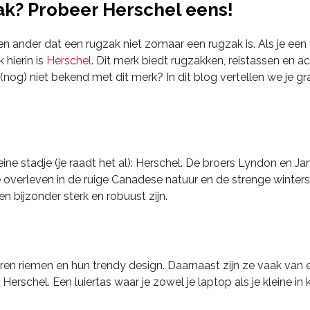
ak? Probeer Herschel eens!
een ander dat een rugzak niet zomaar een rugzak is. Als je een
 hierin is
Herschel
. Dit merk biedt rugzakken, reistassen en ac
 je (nog) niet bekend met dit merk? In dit blog vertellen we j
ine stadje (je raadt het al): Herschel. De broers Lyndon en Ja
overleven in de ruige Canadese natuur en de strenge winters w
 bijzonder sterk en robuust zijn.
ren riemen en hun trendy design. Daarnaast zijn ze vaak van e
erschel. Een luiertas waar je zowel je laptop als je kleine in