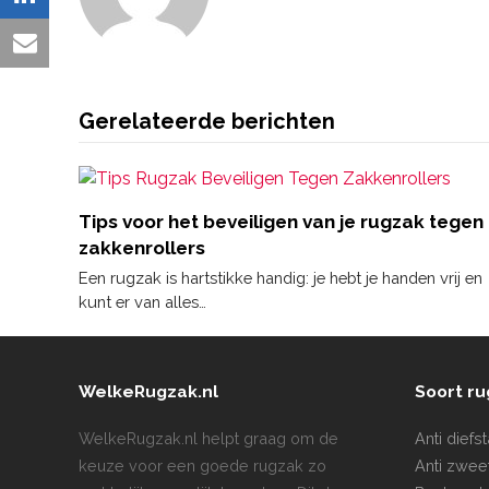
Instagram
email
Gerelateerde berichten
Tips voor het beveiligen van je rugzak tegen
zakkenrollers
Een rugzak is hartstikke handig: je hebt je handen vrij en
kunt er van alles…
WelkeRugzak.nl
Soort r
WelkeRugzak.nl helpt graag om de
Anti diefs
keuze voor een goede rugzak zo
Anti zwee