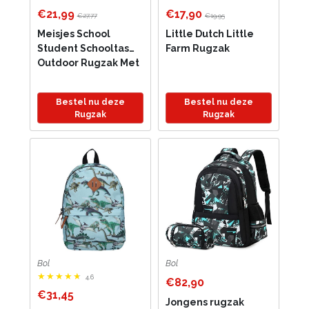
€21,99
€17,90
€27,77
€19,95
Meisjes School
Little Dutch Little
Student Schooltas
Farm Rugzak
Outdoor Rugzak Met
Usb-Oplaadpoort,
Zwart Roze -
Bestel nu deze
Bestel nu deze
Schooltas - Rugzak -
Rugzak
Rugzak
Rugtas - School -
Meisjes - Jongens -
Tieners -...
Bol
Bol
4.6
€82,90
€31,45
Jongens rugzak