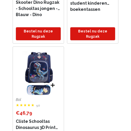
Skooter Dino Rugzak
student kinderen
- Schooltas jongen -
boekentassen
Blauw - Dino
duurzame
schooltassen groot
stevig reizen
Bestel nu deze
Bestel nu deze
waterdicht
Rugzak
Rugzak
Bol
5.0
€46,79
Cliste Schooltas
Dinosaurus 3D Print