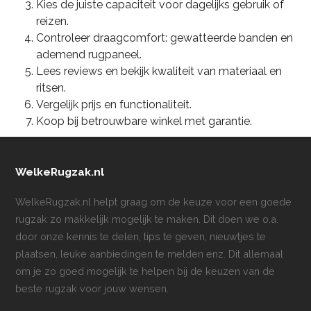
Kies de juiste capaciteit voor dagelijks gebruik of
reizen.
Controleer draagcomfort: gewatteerde banden en
ademend rugpaneel.
Lees reviews en bekijk kwaliteit van materiaal en
ritsen.
Vergelijk prijs en functionaliteit.
Koop bij betrouwbare winkel met garantie.
WelkeRugzak.nl
WelkeRugzak.nl helpt graag om de keuze voor een goede
rugzak zo makkelijk mogelijk te maken. Dit doen we o.a.
door onze kennis te delen, tips te geven, nieuwtjes te
plaatsen, leuke aanbiedingen te melden enz. Dit allemaal
om je zo goed mogelijk te helpen bij de keuzen van de
beste rugzak voor jouw wensen.