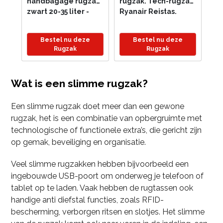
handbagage rugzak
rugzak. Tech-rugzak.
zwart 20-35 liter -
Ryanair Reistas.
Ryanair - Easyjet -
Oplaadbare rugzak.
Vliegtuig - 40 x 20 x
Laptop rugzak met
Bestel nu deze
Bestel nu deze
25 cm - Inc.
USB. USB-oplaad
Rugzak
Rugzak
oplaadbare vacuüm
rugzak. Powerbank
pomp - Slimme
rugzak. Moderne
compressie -...
rugzak met...
Wat is een slimme rugzak?
Een slimme rugzak doet meer dan een gewone
rugzak, het is een combinatie van opbergruimte met
technologische of functionele extra’s, die gericht zijn
op gemak, beveiliging en organisatie.
Veel slimme rugzakken hebben bijvoorbeeld een
ingebouwde USB-poort om onderweg je telefoon of
tablet op te laden. Vaak hebben de rugtassen ook
handige anti diefstal functies, zoals RFID-
bescherming, verborgen ritsen en slotjes. Het slimme