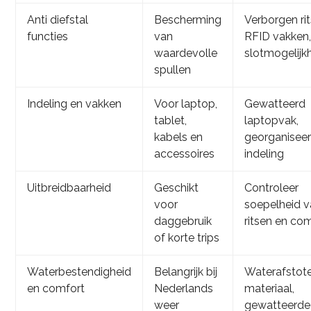
Anti diefstal
Bescherming
Verborgen rit
functies
van
RFID vakken
waardevolle
slotmogelij
spullen
Indeling en vakken
Voor laptop,
Gewatteerd
tablet,
laptopvak,
kabels en
georganisee
accessoires
indeling
Uitbreidbaarheid
Geschikt
Controleer
voor
soepelheid 
daggebruik
ritsen en co
of korte trips
Waterbestendigheid
Belangrijk bij
Waterafstot
en comfort
Nederlands
materiaal,
weer
gewatteerde