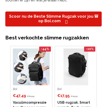
soorten er zijn en wat je eraan hebt.
Scoor nu de Beste Slimme Rugzak voor jou 🎒
op Bol.com
Best verkochte slimme rugzakken
-44%
-10%
Bol
Bol
€47,49
€17,95
€84,99
€19,95
Vacuümcompressie
USB-rugzak. Smart