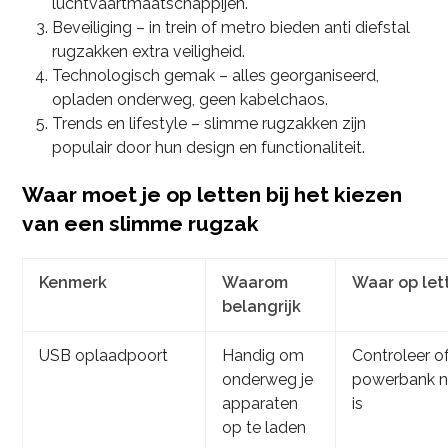
luchtvaartmaatschappijen.
Beveiliging – in trein of metro bieden anti diefstal
rugzakken extra veiligheid.
Technologisch gemak – alles georganiseerd,
opladen onderweg, geen kabelchaos.
Trends en lifestyle – slimme rugzakken zijn
populair door hun design en functionaliteit.
Waar moet je op letten bij het kiezen
van een slimme rugzak
Kenmerk
Waarom
Waar op let
belangrijk
USB oplaadpoort
Handig om
Controleer o
onderweg je
powerbank n
apparaten
is
op te laden