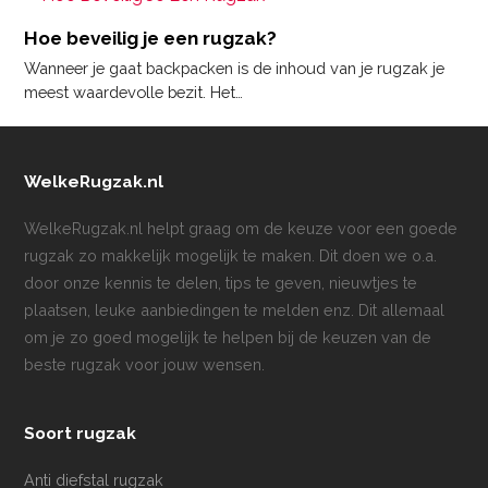
Hoe beveilig je een rugzak?
Wanneer je gaat backpacken is de inhoud van je rugzak je
meest waardevolle bezit. Het…
WelkeRugzak.nl
WelkeRugzak.nl helpt graag om de keuze voor een goede
rugzak zo makkelijk mogelijk te maken. Dit doen we o.a.
door onze kennis te delen, tips te geven, nieuwtjes te
plaatsen, leuke aanbiedingen te melden enz. Dit allemaal
om je zo goed mogelijk te helpen bij de keuzen van de
beste rugzak voor jouw wensen.
Soort rugzak
Anti diefstal rugzak