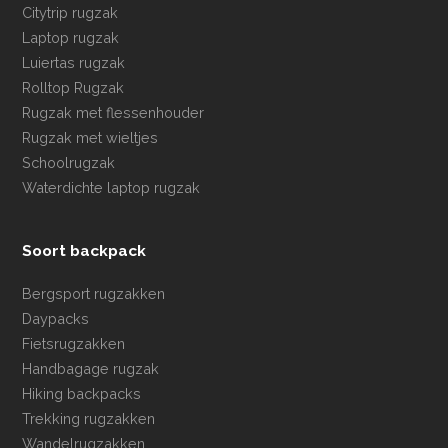
Citytrip rugzak
Laptop rugzak
Luiertas rugzak
Rolltop Rugzak
Rugzak met flessenhouder
Rugzak met wieltjes
Schoolrugzak
Waterdichte laptop rugzak
Soort backpack
Bergsport rugzakken
Daypacks
Fietsrugzakken
Handbagage rugzak
Hiking backpacks
Trekking rugzakken
Wandelrugzakken