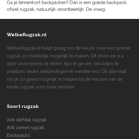
Ga je binnenkort backpacken? Dan is een goede backpack,
ofwel rugzak, natuurlijk onontbeerlijk. De vraag…
WelkeRugzak.nl
WelkeRugzak.nl helpt graag om de keuze voor een goede
rugzak zo makkelijk mogelijk te maken. Dit doen we o.a.
door onze kennis te delen, tips te geven, nieuwtjes te
plaatsen, leuke aanbiedingen te melden enz. Dit allemaal
om je zo goed mogelijk te helpen bij de keuzen van de
beste rugzak voor jouw wensen.
Soort rugzak
Anti diefstal rugzak
Anti zweet rugzak
Backpacks